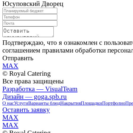
Юсуповский Дворец
Подтверждаю, что я ознакомлен с пользова
соглашением правилами обработки персона
Отправить
MAX
© Royal Catering
Все права защищены
Разработка — VisualTeam
Дизайн — goga.spb.ru
О нас
Услуги
Варианты блюд
Накрытия
Площадки
Портфолио
Пре
Оставить заявку
MAX
MAX
© Royal Catering