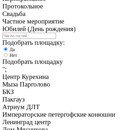
Протокольное
Свадьба
Частное мероприятие
Юбилей (День рождения)
Подобрать площадку:
Да
Нет
Подобрать площадку
";
Центр Курехина
Мыза Парголово
БКЗ
Пакгауз
Атриум ДЛТ
Императорские петергофские конюшни
Ленинград центр
Дом Мясникова