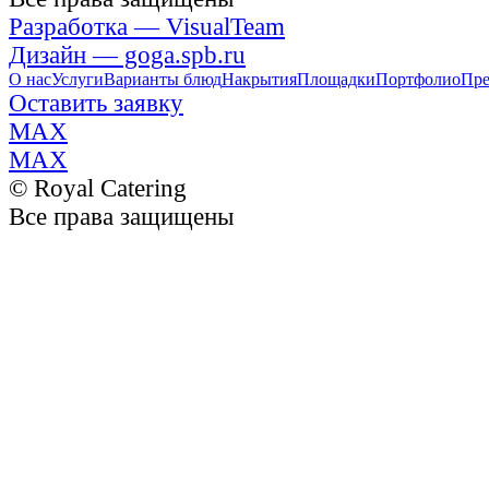
Разработка — VisualTeam
Дизайн — goga.spb.ru
О нас
Услуги
Варианты блюд
Накрытия
Площадки
Портфолио
Пре
Оставить заявку
MAX
MAX
© Royal Catering
Все права защищены