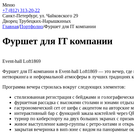
Меню
+7 (812) 313-20-22
Санкт-Петербург, ул. Чайковского 29
Дворец Трубецких-Нарышкиных
Главная
/
Портфолио
/
Фуршет для IT компании
Фуршет для IT компании
Event-hall Loft1869
Фуршет для IT-компании в Event-hall Loft1869 — это вечер, г
нетворкинга и неформальной атмосферы в лучших традициях 
Программа вечера строилась вокруг следующих элементов:
стилизованная регистрация с бейджами и голографически
фуршетная рассадка с высокими столами и зонами отдыха
гастрономический сет от шефа с акцентом на авторские 
интерактивный бар с функцией заказа коктейлей через Q
турнир по киберспорту на двух больших экранах с призам
живое выступление кавер-группы с ретро-хитами и отк
закрытая вечеринка в вип-зоне с видом на панорамные ок