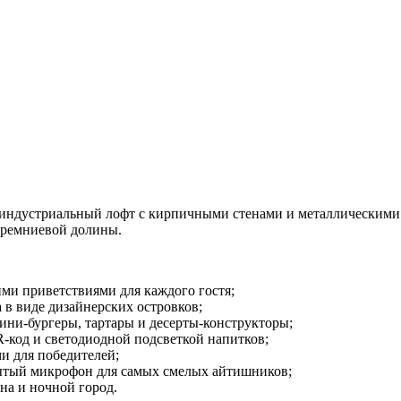
де индустриальный лофт с кирпичными стенами и металлическими
кремниевой долины.
ми приветствиями для каждого гостя;
 в виде дизайнерских островков;
мини-бургеры, тартары и десерты-конструкторы;
R-код и светодиодной подсветкой напитков;
и для победителей;
рытый микрофон для самых смелых айтишников;
на и ночной город.