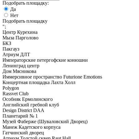
Подобрать площадку:
Да
Нет
Подобрать площадку
";
Центр Курехина
Мыза Парголово
БКЗ
Пакгауз
Атриум ДЛТ
Императорские петергофские конюшни
Ленинград центр
Дом Мясникова
Иммерсивное пространство Futurione Emotions
Концертная площадка Лахта Холл
Polygon
Rassvet Club
Особняк Ермолинского
Английский гребной клуб
Design District DAA
Планетарий № 1
Музей Фаберже (Шуваловский Дворец)
Манеж Кадетского корпуса
Гатчинский дворец
Атриум Толстой сквер Raut Hall