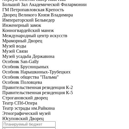
Большой Зал Академической Филармонии
ГМ Петропавловская Крепость
Дворец Великого Князя Владимира
Императорский Бельведер
Инженерный замок
Конногвардейский манеж
Международный центр искусств
Мраморный Дворец
Музей воды
Музей Связи
Музей усадьба Державина
Особняк San-Gally
Особняк Брусницыных
Особняк Нарышкиных-Трубецких
Особняк общества "Пальма"
Особняк Половцева
Правительственная резиденция К-2
Правительственная резиденция К-5
Строгановский дворец
Театр СПб-Опера
Театр эстрады им.Райкина
Этнографический музей
Юсуповский Дворец