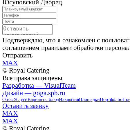
Юсуповский Дворец
Подтверждаю, что я ознакомлен с пользова
соглашением правилами обработки персона
Отправить
MAX
© Royal Catering
Все права защищены
Разработка — VisualTeam
Дизайн — goga.spb.ru
О нас
Услуги
Варианты блюд
Накрытия
Площадки
Портфолио
Пре
Оставить заявку
MAX
MAX
© Royal Catering